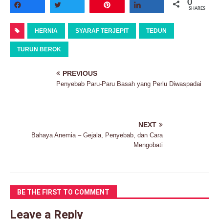
0
Share
Tweet
Pin
Share
SHARES
HERNIA
SYARAF TERJEPIT
TEDUN
TURUN BEROK
PREVIOUS
Penyebab Paru-Paru Basah yang Perlu Diwaspadai
NEXT
Bahaya Anemia – Gejala, Penyebab, dan Cara
Mengobati
BE THE FIRST TO COMMENT
Leave a Reply